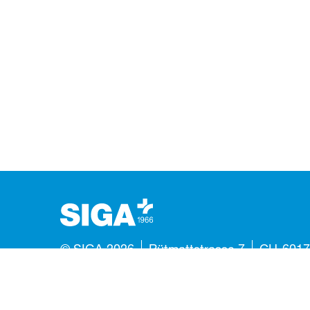
© SIGA 2026
Rütmattstrasse 7
CH-6017