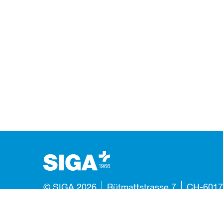
© SIGA 2026
Rütmattstrasse 7
CH-6017