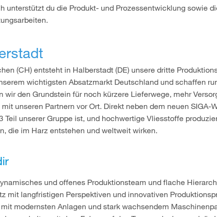
h unterstützt du die Produkt- und Prozessentwicklung sowie di
tungsarbeiten.
erstadt
n (CH) entsteht in Halberstadt (DE) unsere dritte Produktions
unserem wichtigsten Absatzmarkt Deutschland und schaffen ru
en wir den Grundstein für noch kürzere Lieferwege, mehr Verso
mit unseren Partnern vor Ort. Direkt neben dem neuen SIGA-We
 Teil unserer Gruppe ist, und hochwertige Vliesstoffe produz
n, die im Harz entstehen und weltweit wirken.
ir
 dynamisches und offenes Produktionsteam und flache Hierarch
atz mit langfristigen Perspektiven und innovativen Produktions
 mit modernsten Anlagen und stark wachsendem Maschinenpa