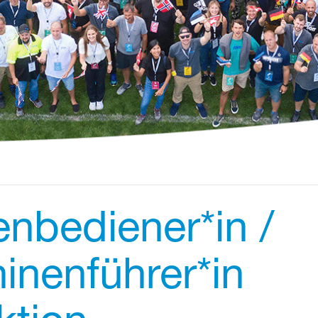
nbediener*in /
inenführer*in