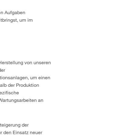
en Aufgaben
itbringst, um im
 Herstellung von unseren
der
ktionsanlagen, um einen
alb der Produktion
ezifische
Wartungsarbeiten an
teigerung der
ür den Einsatz neuer