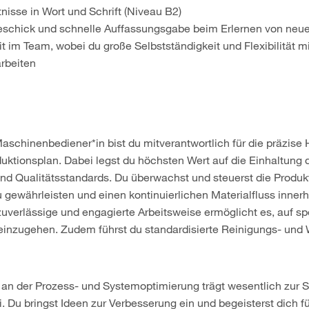
isse in Wort und Schrift (Niveau B2)
schick und schnelle Auffassungsgabe beim Erlernen von neu
t im Team, wobei du große Selbstständigkeit und Flexibilität m
arbeiten
Maschinenbediener*in bist du mitverantwortlich für die präzise
ktionsplan. Dabei legst du höchsten Wert auf die Einhaltung 
 und Qualitätsstandards. Du überwachst und steuerst die Produ
 gewährleisten und einen kontinuierlichen Materialfluss innerh
zuverlässige und engagierte Arbeitsweise ermöglicht es, auf sp
inzugehen. Zudem führst du standardisierte Reinigungs- und 
 an der Prozess- und Systemoptimierung trägt wesentlich zur S
. Du bringst Ideen zur Verbesserung ein und begeisterst dich f