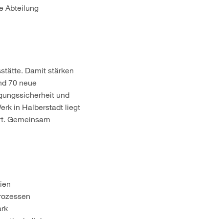
e Abteilung
stätte. Damit stärken
nd 70 neue
rgungssicherheit und
rk in Halberstadt liegt
iert. Gemeinsam
ien
prozessen
rk