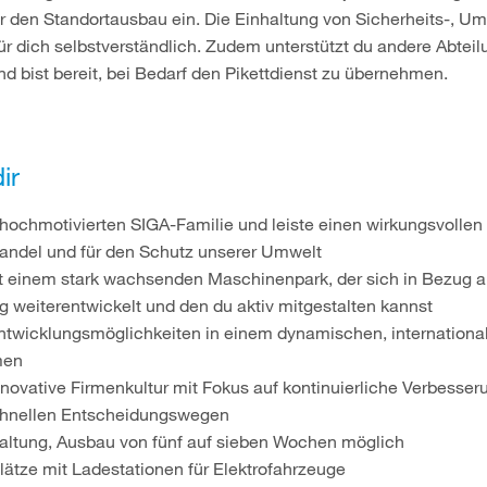
den Standortausbau ein. Die Einhaltung von Sicherheits-, Um
t für dich selbstverständlich. Zudem unterstützt du andere Abtei
d bist bereit, bei Bedarf den Pikettdienst zu übernehmen.
ir
 hochmotivierten SIGA-Familie und leiste einen wirkungsvollen
andel und für den Schutz unserer Umwelt
t einem stark wachsenden Maschinenpark, der sich in Bezug a
ig weiterentwickelt und den du aktiv mitgestalten kannst
entwicklungsmöglichkeiten in einem dynamischen, internation
men
nnovative Firmenkultur mit Fokus auf kontinuierliche Verbesser
chnellen Entscheidungswegen
taltung, Ausbau von fünf auf sieben Wochen möglich
lätze mit Ladestationen für Elektrofahrzeuge