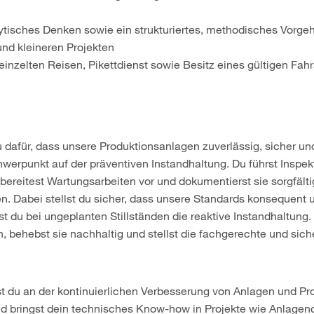
tisches Denken sowie ein strukturiertes, methodisches Vorge
nd kleineren Projekten
reinzelten Reisen, Pikettdienst sowie Besitz eines gültigen Fa
du dafür, dass unsere Produktionsanlagen zuverlässig, sicher und
chwerpunkt auf der präventiven Instandhaltung. Du führst Insp
bereitest Wartungsarbeiten vor und dokumentierst sie sorgfält
 Dabei stellst du sicher, dass unsere Standards konsequent
 du bei ungeplanten Stillständen die reaktive Instandhaltung.
, behebst sie nachhaltig und stellst die fachgerechte und sic
t du an der kontinuierlichen Verbesserung von Anlagen und Pro
und bringst dein technisches Know-how in Projekte wie Anlagen