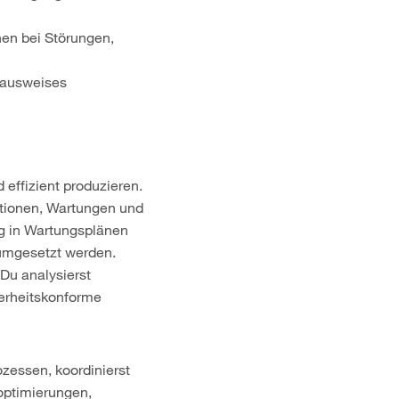
hen bei Störungen,
hrausweises
 effizient produzieren.
ektionen, Wartungen und
ig in Wartungsplänen
 umgesetzt werden.
 Du analysierst
herheitskonforme
zessen, koordinierst
optimierungen,