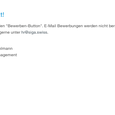
t!
 den "Bewerben-Button". E-Mail Bewerbungen werden nicht berü
gerne unter
hr@siga.swiss
.
ihlmann
agement